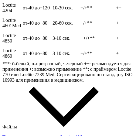
Loctite
от-40 до+120
10-30 сек.
+/+**
++
4204
Loctite
от-40 до+80
20-60 сек.
+/+**
+
4601Med
Loctite
от-40 до+80
3-10 сек.
++/+**
+
4850
Loctite
от-40 до+80
3-10 сек.
+/+**
+
4860
***: б-белый, п-прозрачный, ч-черный ++: рекомендуется для
применения +: возможно применение **: с праймером Loctite
770 или Loctite 7239 Med: Сертифицировано по стандарту ISO
10993 для применения в медицинском.
Файлы