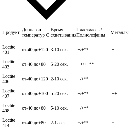
Диапазон
Время
Пластмассы/
Продукт
Металлы
температур С
схватывания
Полиолефины
Loctite
от-40 до+120
3-10 сек.
+/+**
+
401
Loctite
от-40 до+80
5-20 сек.
++/++**
+
403
Loctite
от-40 до+120
2-10 сек.
+/+**
+
406
Loctite
от-40 до+100
5-20 сек.
+/+**
++
407
Loctite
от-40 до+80
5-10 сек.
+/+**
+
408
Loctite
от-40 до+80
2-1- сек.
+/+**
+
414