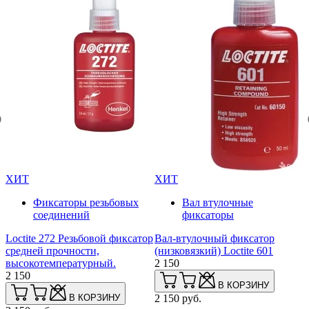
ХИТ
ХИТ
Фиксаторы резьбовых
Вал втулочные
соединений
фиксаторы
L
р
Loctite 272 Резьбовой фиксатор
Вал-втулочный фиксатор
а
средней прочности,
(низковязкий) Loctite 601
(
высокотемпературный.
2 150
2
2 150
В КОРЗИНУ
В КОРЗИНУ
2 150 руб.
2