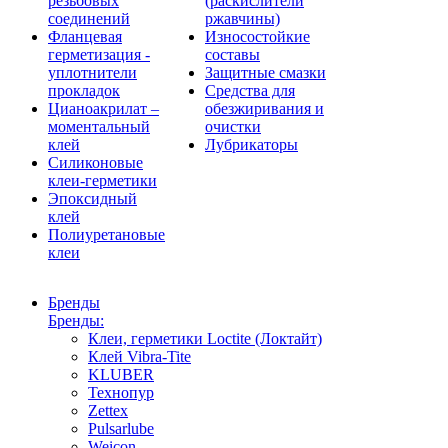
резьбовых
(раскислители
соединений
ржавчины)
Фланцевая
Износостойкие
герметизация -
составы
уплотнители
Защитные смазки
прокладок
Средства для
Цианоакрилат –
обезжиривания и
моментальный
очистки
клей
Лубрикаторы
Силиконовые
клеи-герметики
Эпоксидный
клей
Полиуретановые
клеи
Бренды
Бренды:
Клеи, герметики Loctite (Локтайт)
Клей Vibra-Tite
KLUBER
Технопур
Zettex
Pulsarlube
Weicon