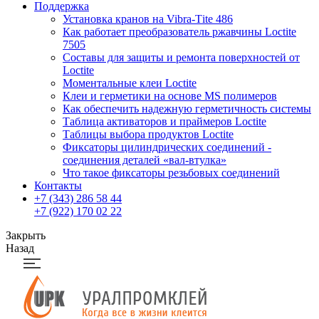
Поддержка
Установка кранов на Vibra-Тite 486
Как работает преобразователь ржавчины Loctite
7505
Составы для защиты и ремонта поверхностей от
Loctite
Моментальные клеи Loctite
Клеи и герметики на основе MS полимеров
Как обеспечить надежную герметичность системы
Таблица активаторов и праймеров Loctite
Таблицы выбора продуктов Loctite
Фиксаторы цилиндрических соединений -
соединения деталей «вал-втулка»
Что такое фиксаторы резьбовых соединений
Контакты
+7 (343) 286 58 44
+7 (922) 170 02 22
Закрыть
Назад