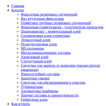
Главная
Каталог
Фиксаторы резьбовых соединений
Вал втулочные фиксаторы
Герметики трубных резьбовых соединений
Фланцевая герметизация - уплотнители прокладок
Цианоакрилат – моментальный клей
Силиконовые клеи-герметики
Эпоксидный клей
Полиуретановые клеи
MS-полимеры
Металлонаполненные составы
Акриловый клей
Структурный клей
Средства для защиты от коррозии (раскислители
ржавчины)
Износостойкие составы
Защитные смазки
Средства для обезжиривания и очистки
Лубрикаторы
Активаторы праймеры
Прочие составы и принадлежности
Гибридные клеи
Как купить