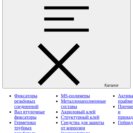
Каталог
Фиксаторы
MS-полимеры
Актива
резьбовых
Металлонаполненные
прайм
соединений
составы
Прочие
Вал втулочные
Акриловый клей
и
фиксаторы
Структурный клей
принад
Герметики
Средства для защиты
Гибрид
трубных
от коррозии